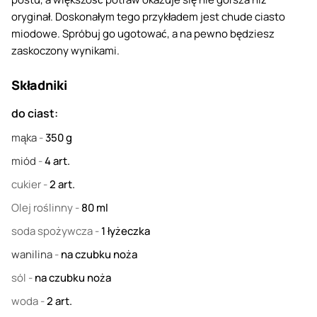
oryginał. Doskonałym tego przykładem jest chude ciasto
miodowe. Spróbuj go ugotować, a na pewno będziesz
zaskoczony wynikami.
Składniki
do ciast:
mąka
-
350
g
miód
-
4
art.
cukier
-
2
art.
Olej roślinny
-
80
ml
soda spożywcza
-
1
łyżeczka
wanilina
-
na czubku noża
sól
-
na czubku noża
woda
-
2
art.