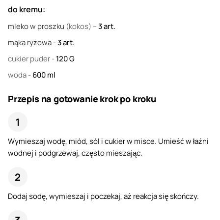
do kremu:
mleko w proszku
(kokos) –
3
art.
mąka ryżowa
-
3
art.
cukier puder
-
120
G
woda
-
600
ml
Przepis na gotowanie krok po kroku
Wymieszaj wodę, miód, sól i cukier w misce. Umieść w łaźni
wodnej i podgrzewaj, często mieszając.
Dodaj sodę, wymieszaj i poczekaj, aż reakcja się skończy.