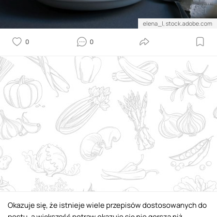
elena_l, stock.adobe.com
0
0
Okazuje się, że istnieje wiele przepisów dostosowanych do
postu, a większość potraw okazuje się nie gorsza niż