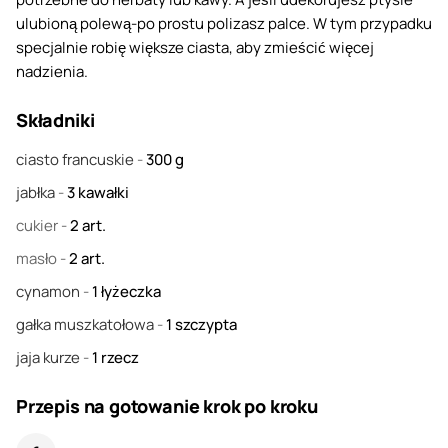
ulubioną polewą-po prostu polizasz palce. W tym przypadku
specjalnie robię większe ciasta, aby zmieścić więcej
nadzienia.
Składniki
ciasto francuskie
-
300
g
jabłka
-
3
kawałki
cukier
-
2
art.
masło
-
2
art.
cynamon
-
1
łyżeczka
gałka muszkatołowa
-
1
szczypta
jaja kurze
-
1
rzecz
Przepis na gotowanie krok po kroku