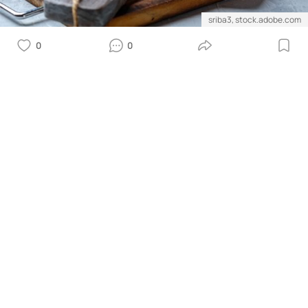
sriba3, stock.adobe.com
0
0