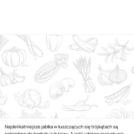
Najdelikatniejsze jabłka w łuszczących się trójkątach są
potrzebne do herbaty lub kawy. A jeśli udekorujesz ptysie