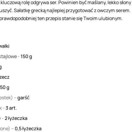
kluczową rolę odgrywa ser. Powinien być maślany, lekko słony 
ruszyć. Sałatkę grecką najlepiej przygotować z owczym serem.
jprawdopodobniej ten przepis stanie się Twoim ulubionym.
wałki
ktajlowe
-
150
g
g
rzecz
150
g
estek) –
garść
ek
-
3
art.
y
-
2
łyżeczka
zone) –
0,5
łyżeczka