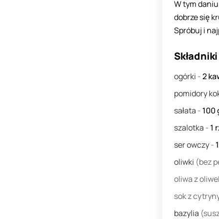
W tym daniu 
dobrze się k
Spróbuj i na
Składniki
ogórki
-
2
ka
pomidory ko
sałata
-
100
szalotka
-
1
ser owczy
-
oliwki
(bez p
oliwa z oliw
sok z cytryn
bazylia
(sus