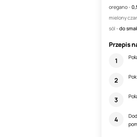
oregano
-
0,
mielony cza
sól
-
do sma
Przepis n
Połą
Pokr
Połą
Dod
pom