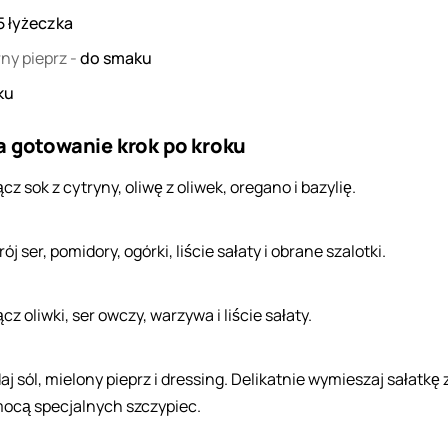
5
łyżeczka
rny pieprz
-
do smaku
ku
a gotowanie krok po kroku
cz sok z cytryny, oliwę z oliwek, oregano i bazylię.
ój ser, pomidory, ogórki, liście sałaty i obrane szalotki.
cz oliwki, ser owczy, warzywa i liście sałaty.
aj sól, mielony pieprz i dressing. Delikatnie wymieszaj sałatkę 
ocą specjalnych szczypiec.