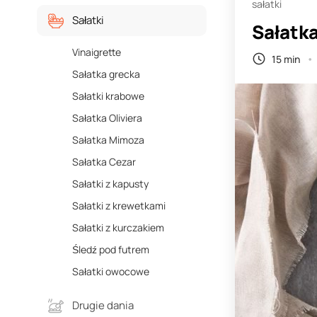
sałatki
Sałatki
Sałatk
Vinaigrette
15 min
Sałatka grecka
Sałatki krabowe
Sałatka Oliviera
Sałatka Mimoza
Sałatka Cezar
Sałatki z kapusty
Sałatki z krewetkami
Sałatki z kurczakiem
Śledź pod futrem
Sałatki owocowe
Drugie dania