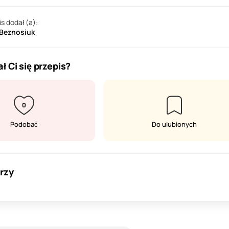
is dodał (a):
 Beznosiuk
ł Ci się przepis?
0
Podobać
Do ulubionych
rzy