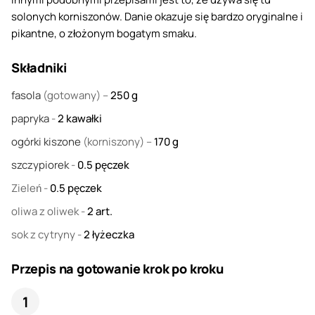
solonych korniszonów. Danie okazuje się bardzo oryginalne i
pikantne, o złożonym bogatym smaku.
Składniki
fasola
(gotowany) –
250
g
papryka
-
2
kawałki
ogórki kiszone
(korniszony) –
170
g
szczypiorek
-
0.5
pęczek
Zieleń
-
0.5
pęczek
oliwa z oliwek
-
2
art.
sok z cytryny
-
2
łyżeczka
Przepis na gotowanie krok po kroku