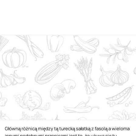
Główną różnicą między tą turecką sałatką z fasolą a wieloma
innymi podobnymi przepisami jest to, że używa się tu