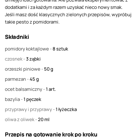
dodatkami i za każdym razem uzyskać nieco nowy smak.
Jeśli masz dość klasycznych zielonych przepisów, wypróbuj
takie pesto z pomidorami.
Składniki
pomidory koktajlowe
-
8
sztuk
czosnek
-
3
ząbki
orzeszki piniowe
-
50
g
parmezan
-
45
g
ocet balsamiczny
-
1
art.
bazylia
-
1
pęczek
przyprawy i przyprawy
-
1
łyżeczka
oliwa z oliwek
-
20
ml
Przepis na gotowanie krok po kroku