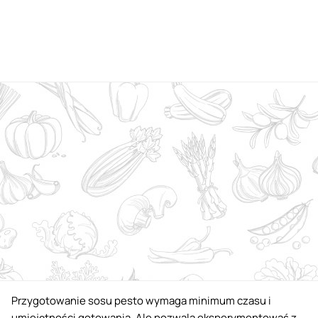
Przygotowanie sosu pesto wymaga minimum czasu i
umiejętności gotowania. Ale pozwala eksperymentować z