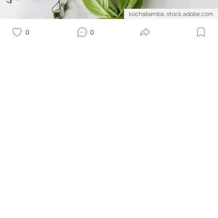
kochabamba, stock.adobe.com
0
0