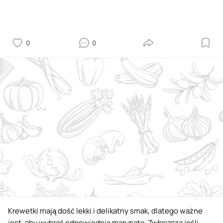
0
0
Krewetki mają dość lekki i delikatny smak, dlatego ważne
jest, aby wybrać odpowiednią marynatę. Zwłaszcza jeśli