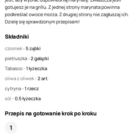
gotujesz je na grillu. Z jednej strony marynata powinna
podkreślać owoce morza. Z drugiej strony nie zagłuszaj ich.
Dzielę się sprawdzonym przepisem!
Składniki
czosnek
-
5
ząbki
pietruszka
-
2
gałązki
Tabasco
-
1
łyżeczka
oliwa z oliwek
-
2
art.
cytryna
-
1
rzecz
sól
-
0.5
łyżeczka
Przepis na gotowanie krok po kroku