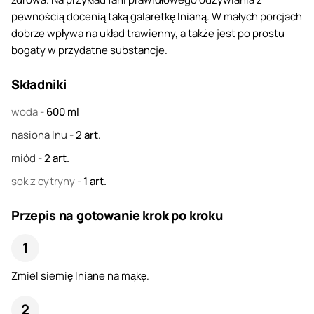
pewnością docenią taką galaretkę lnianą. W małych porcjach
dobrze wpływa na układ trawienny, a także jest po prostu
bogaty w przydatne substancje.
Składniki
woda
-
600
ml
nasiona lnu
-
2
art.
miód
-
2
art.
sok z cytryny
-
1
art.
Przepis na gotowanie krok po kroku
Zmiel siemię lniane na mąkę.