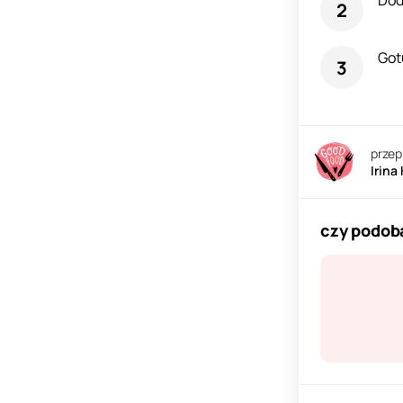
Dod
Got
przep
Irina
czy podoba