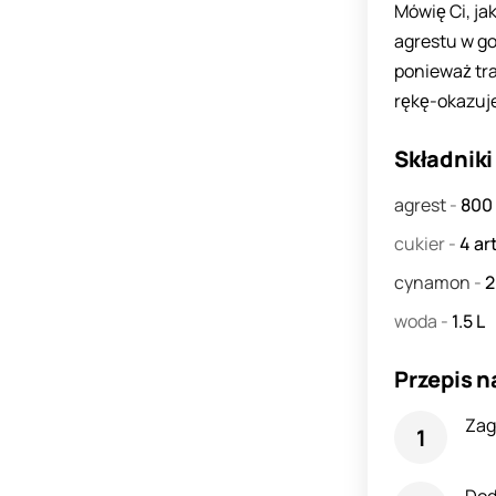
Mówię Ci, ja
agrestu w gor
ponieważ tra
rękę-okazuje
Składniki
agrest
-
800
cukier
-
4
art
cynamon
-
woda
-
1.5
L
Przepis n
Zag