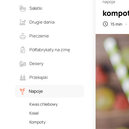
napoje
Sałatki
kompot 
Drugie dania
15 min
Pieczenie
Półfabrykaty na zimę
Desery
Przekąski
Napoje
Kwas chlebowy
Kisiel
Kompoty