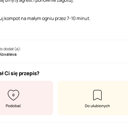
aj umyty agrest i ponownie zagotuj.
uj kompot na małym ogniu przez 7-10 minut.
is dodał (a):
 Kovaleva
ł Ci się przepis?
0
Podobać
Do ulubionych