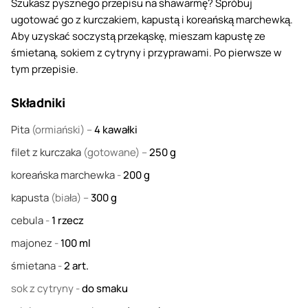
Szukasz pysznego przepisu na shawarmę? Spróbuj
ugotować go z kurczakiem, kapustą i koreańską marchewką.
Aby uzyskać soczystą przekąskę, mieszam kapustę ze
śmietaną, sokiem z cytryny i przyprawami. Po pierwsze w
tym przepisie.
Składniki
Pita
(ormiański) –
4
kawałki
filet z kurczaka
(gotowane) –
250
g
koreańska marchewka
-
200
g
kapusta
(biała) –
300
g
cebula
-
1
rzecz
majonez
-
100
ml
śmietana
-
2
art.
sok z cytryny
-
do smaku