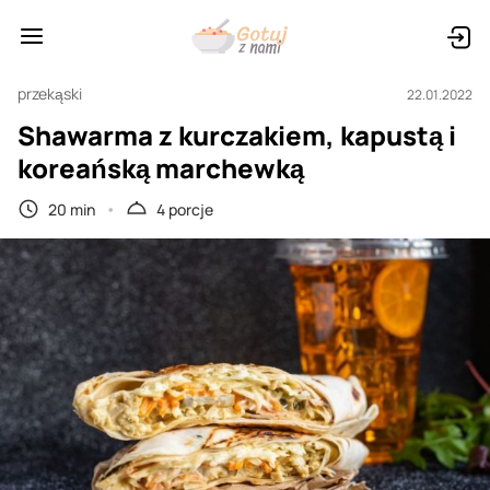
przekąski
22.01.2022
Shawarma z kurczakiem, kapustą i
koreańską marchewką
20 min
4 porcje