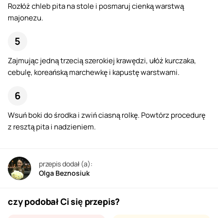
Rozłóż chleb pita na stole i posmaruj cienką warstwą
majonezu.
Zajmując jedną trzecią szerokiej krawędzi, ułóż kurczaka,
cebulę, koreańską marchewkę i kapustę warstwami.
Wsuń boki do środka i zwiń ciasną rolkę. Powtórz procedurę
z resztą pita i nadzieniem.
przepis dodał (a):
Olga Beznosiuk
czy podobał Ci się przepis?