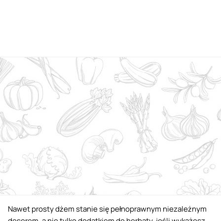
Nawet prosty dżem stanie się pełnoprawnym niezależnym
deserem, a nie tylko dodatkiem do herbaty, jeśli wykażesz