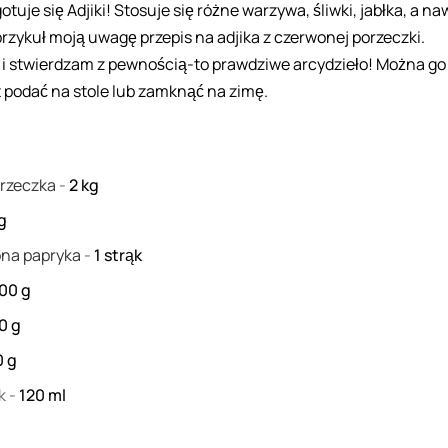
otuje się Adjiki! Stosuje się różne warzywa, śliwki, jabłka, a na
 przykuł moją uwagę przepis na adjika z czerwonej porzeczki.
i stwierdzam z pewnością-to prawdziwe arcydzieło! Można go
podać na stole lub zamknąć na zimę.
orzeczka
-
2
kg
g
ona papryka
-
1
strąk
00
g
00
g
0
g
ek
-
120
ml