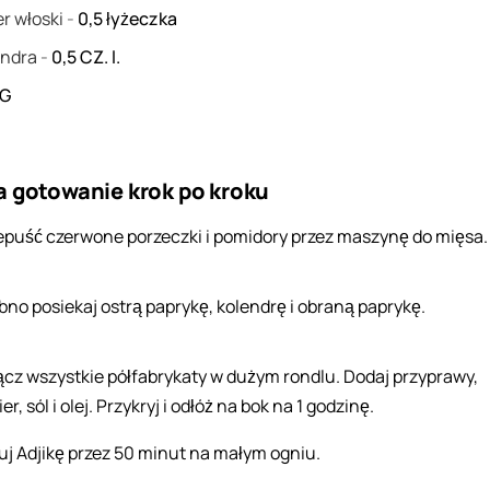
r włoski
-
0,5
łyżeczka
endra
-
0,5
CZ. l.
G
a gotowanie krok po kroku
epuść czerwone porzeczki i pomidory przez maszynę do mięsa.
bno posiekaj ostrą paprykę, kolendrę i obraną paprykę.
ącz wszystkie półfabrykaty w dużym rondlu. Dodaj przyprawy,
er, sól i olej. Przykryj i odłóż na bok na 1 godzinę.
uj Adjikę przez 50 minut na małym ogniu.