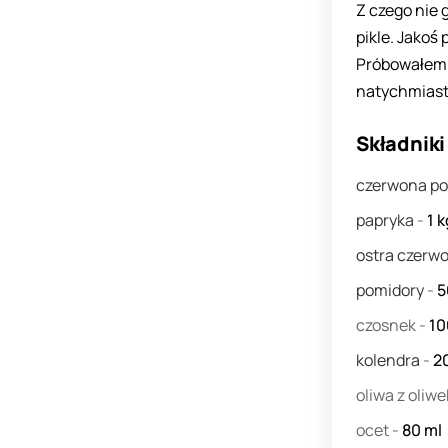
Z czego nie g
pikle. Jakoś
Próbowałem 
natychmiast 
Składniki
czerwona p
papryka
-
1
k
ostra czerw
pomidory
-
5
czosnek
-
1
kolendra
-
2
oliwa z oliw
ocet
-
80
ml