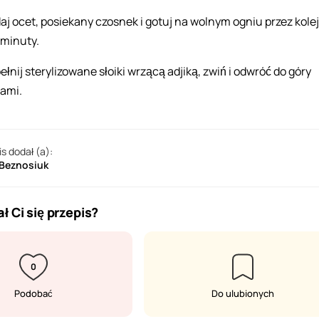
aj ocet, posiekany czosnek i gotuj na wolnym ogniu przez kole
 minuty.
ełnij sterylizowane słoiki wrzącą adjiką, zwiń i odwróć do góry
ami.
is dodał (a):
 Beznosiuk
ł Ci się przepis?
0
Podobać
Do ulubionych