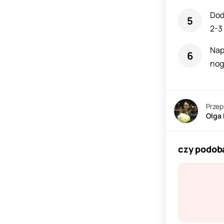
Dod
2-3
Nap
nog
Przep
Olga
czy podoba