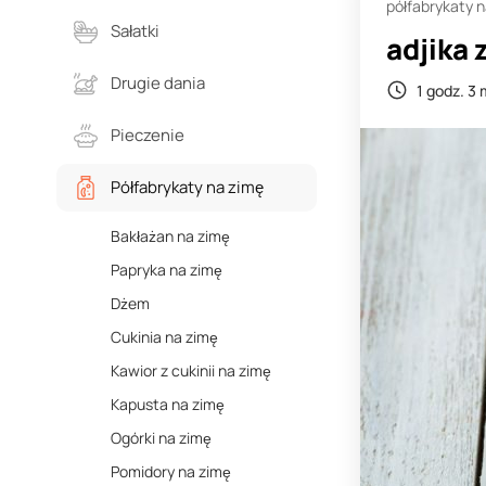
półfabrykaty 
Sałatki
adjika 
Drugie dania
1 godz. 3 
Pieczenie
Półfabrykaty na zimę
Bakłażan na zimę
Papryka na zimę
Dżem
Cukinia na zimę
Kawior z cukinii na zimę
Kapusta na zimę
Ogórki na zimę
Pomidory na zimę