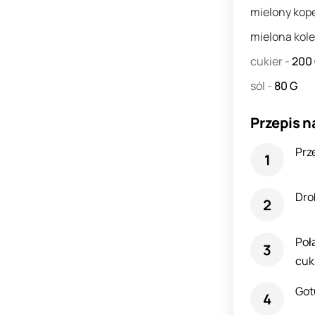
mielony kope
mielona kol
cukier
-
200
sól
-
80
G
Przepis n
Prz
Dro
Poł
cuki
Got