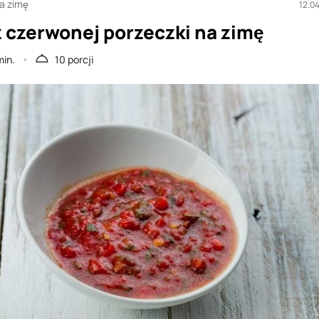
na zimę
12.0
z czerwonej porzeczki na zimę
min.
10 porcji