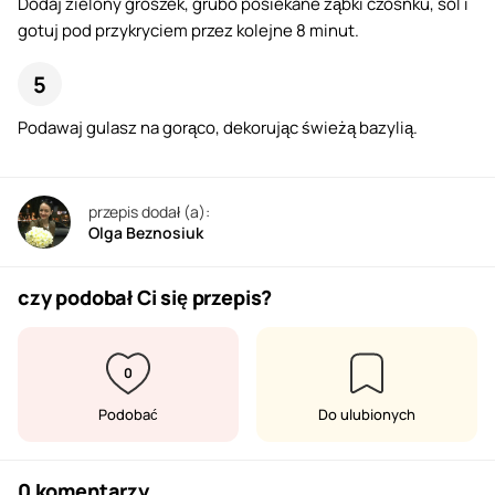
Dodaj zielony groszek, grubo posiekane ząbki czosnku, sól i
gotuj pod przykryciem przez kolejne 8 minut.
Podawaj gulasz na gorąco, dekorując świeżą bazylią.
przepis dodał (a):
Olga Beznosiuk
czy podobał Ci się przepis?
0
Podobać
Do ulubionych
0 komentarzy