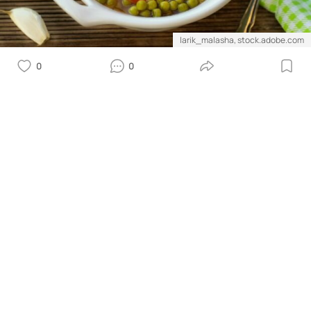
larik_malasha, stock.adobe.com
0
0