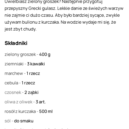
Uwielbiasz zielony groszek? Następnie przygotuj
przepyszny Grecki gulasz. Lekkie danie ze świeżych warzyw
nie zajmie ci dużo czasu. Aby było bardziej sycące, zwykle
używam bulionu z kurczaka. Na wodzie wydaje mi się, że
jest zbyt chudy.
Składniki
zielony groszek
-
400
g
ziemniaki
-
3
kawałki
marchew
-
1
rzecz
cebula
-
1
rzecz
czosnek
-
2
ząbki
oliwa z oliwek
-
3
art.
rosół z kurczaka
-
500
ml
sól
-
do smaku