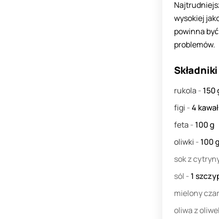
Najtrudniejs
wysokiej jak
powinna być 
problemów.
Składniki
rukola
-
150
figi
-
4
kawał
feta
-
100
g
oliwki
-
100
sok z cytryn
sól
-
1
szczy
mielony cza
oliwa z oliw