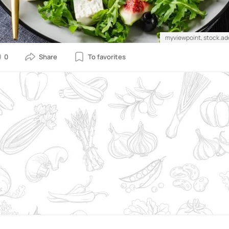
myviewpoint, stock.a
0