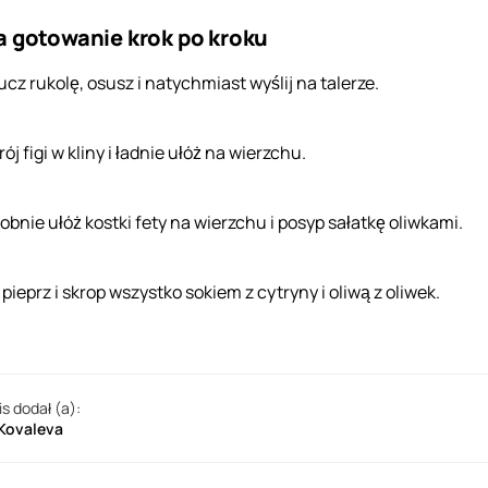
a gotowanie krok po kroku
ucz rukolę, osusz i natychmiast wyślij na talerze.
ój figi w kliny i ładnie ułóż na wierzchu.
obnie ułóż kostki fety na wierzchu i posyp sałatkę oliwkami.
 pieprz i skrop wszystko sokiem z cytryny i oliwą z oliwek.
is dodał (a):
 Kovaleva