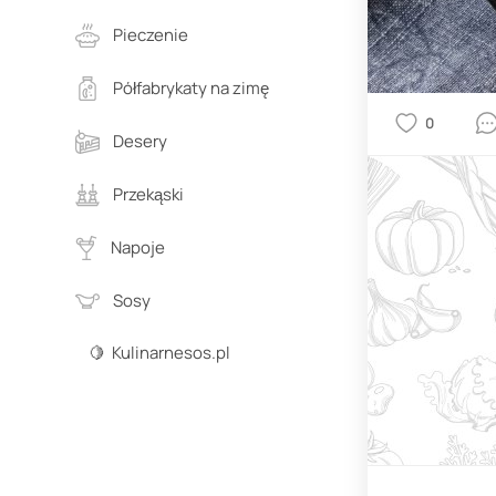
Pieczenie
Półfabrykaty na zimę
0
Desery
Przekąski
Napoje
Sosy
🍋 Kulinarnesos.pl