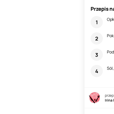
Przepis n
Opł
Pokr
Pod
Sól,
przep
Irina