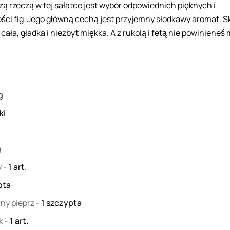
zą rzeczą w tej sałatce jest wybór odpowiednich pięknych i
ości fig. Jego główną cechą jest przyjemny słodkawy aromat. S
cała, gładka i niezbyt miękka. A z rukolą i fetą nie powinieneś 
g
ki
g
y
-
1
art.
pta
rny pieprz
-
1
szczypta
ek
-
1
art.