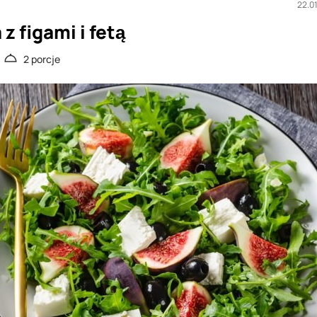
22.0
 z figami i fetą
2 porcje