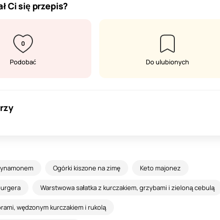
ł Ci się przepis?
0
Podobać
Do ulubionych
rzy
i cynamonem
Ogórki kiszone na zimę
Keto majonez
burgera
Warstwowa sałatka z kurczakiem, grzybami i zieloną cebulą
orami, wędzonym kurczakiem i rukolą