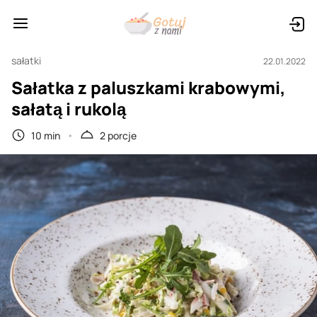
sałatki
22.01.2022
Sałatka z paluszkami krabowymi,
sałatą i rukolą
10 min
2 porcje