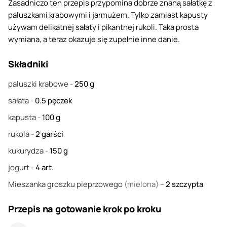
Zasadniczo ten przepis przypomina dobrze znaną sałatkę z
paluszkami krabowymi i jarmużem. Tylko zamiast kapusty
używam delikatnej sałaty i pikantnej rukoli. Taka prosta
wymiana, a teraz okazuje się zupełnie inne danie.
Składniki
paluszki krabowe
-
250
g
sałata
-
0.5
pęczek
kapusta
-
100
g
rukola
-
2
garści
kukurydza
-
150
g
jogurt
-
4
art.
Mieszanka groszku pieprzowego
(mielona) –
2
szczypta
Przepis na gotowanie krok po kroku