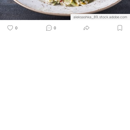
aleksashka_89, stock.adobe.com
0
0