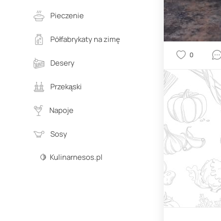
Pieczenie
Półfabrykaty na zimę
0
Desery
Przekąski
Napoje
Sosy
🍋 Kulinarnesos.pl