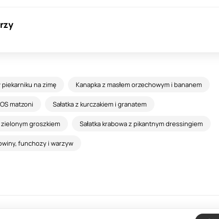
rzy
 piekarniku na zimę
Kanapka z masłem orzechowym i bananem
OS matzoni
Sałatka z kurczakiem i granatem
 i zielonym groszkiem
Sałatka krabowa z pikantnym dressingiem
owiny, funchozy i warzyw
Informacje zwrotne
Umowa
Pry