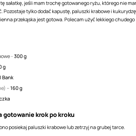
 tę sałatkę, jeśli mam trochę gotowanego ryżu, którego nie m
ć. Pozostaje tylko dodać kapustę, paluszki krabowe i kukurydzę
ienna przekąska jest gotowa. Polecam użyć lekkiego chudego
abowe
-
300
g
0
g
1
Bank
ne) –
160
g
eczka
a gotowanie krok po kroku
bno posiekaj paluszki krabowe lub zetrzyj na grubej tarce.