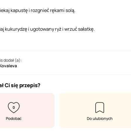
iekaj kapustę i rozgnieć rękami solą.
aj kukurydzę i ugotowany ryż i wrzuć sałatkę.
is dodał (a):
 Kovaleva
ł Ci się przepis?
0
Podobać
Do ulubionych