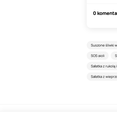
0 komenta
Suszone śliwki w
SOS aioli
S
Sałatka z rukolą
Sałatka z wieprz
© 2013-2023, Gotujznami.com.pl