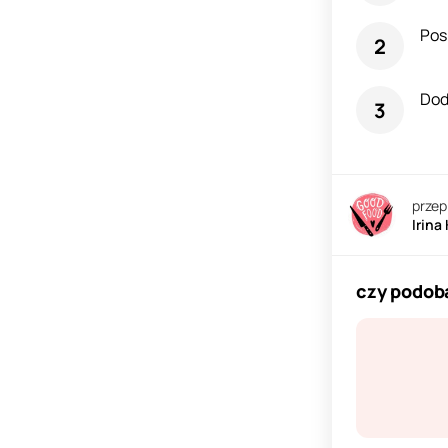
Pos
Dod
przep
Irina
czy podoba