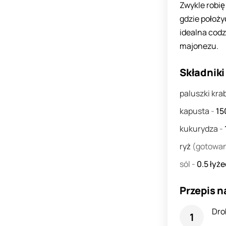
Zwykle robię
gdzie położy
idealna codz
majonezu.
Składniki
paluszki kr
kapusta
-
15
kukurydza
-
ryż
(gotowa
sól
-
0.5
łyż
Przepis n
Dro