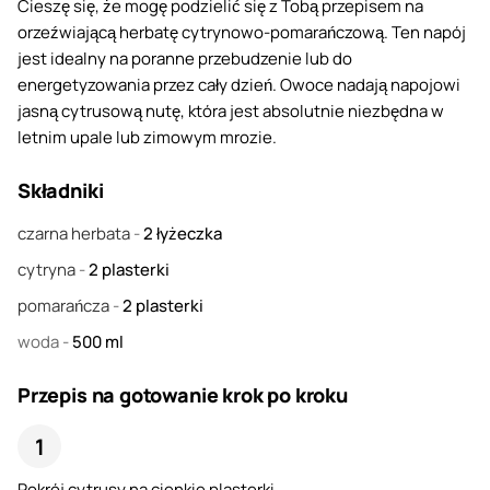
Cieszę się, że mogę podzielić się z Tobą przepisem na
orzeźwiającą herbatę cytrynowo-pomarańczową. Ten napój
jest idealny na poranne przebudzenie lub do
energetyzowania przez cały dzień. Owoce nadają napojowi
jasną cytrusową nutę, która jest absolutnie niezbędna w
letnim upale lub zimowym mrozie.
Składniki
czarna herbata
-
2
łyżeczka
cytryna
-
2
plasterki
pomarańcza
-
2
plasterki
woda
-
500
ml
Przepis na gotowanie krok po kroku
Pokrój cytrusy na cienkie plasterki.