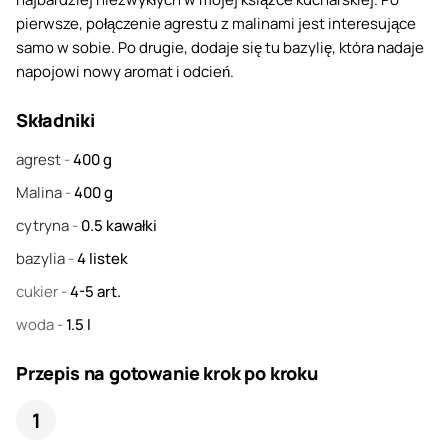
pierwsze, połączenie agrestu z malinami jest interesujące
samo w sobie. Po drugie, dodaje się tu bazylię, która nadaje
napojowi nowy aromat i odcień.
Składniki
agrest
-
400
g
Malina
-
400
g
cytryna
-
0.5
kawałki
bazylia
-
4
listek
cukier
-
4-5
art.
woda
-
1.5
l
Przepis na gotowanie krok po kroku