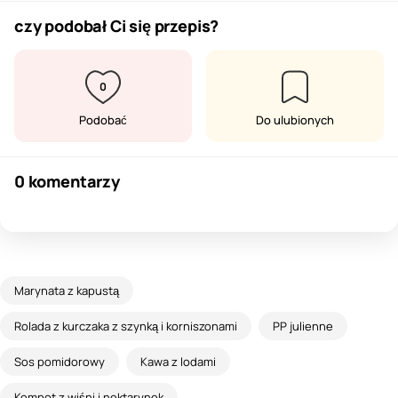
czy podobał Ci się przepis?
0
Podobać
Do ulubionych
0 komentarzy
Marynata z kapustą
Rolada z kurczaka z szynką i korniszonami
PP julienne
Sos pomidorowy
Kawa z lodami
Kompot z wiśni i nektarynek