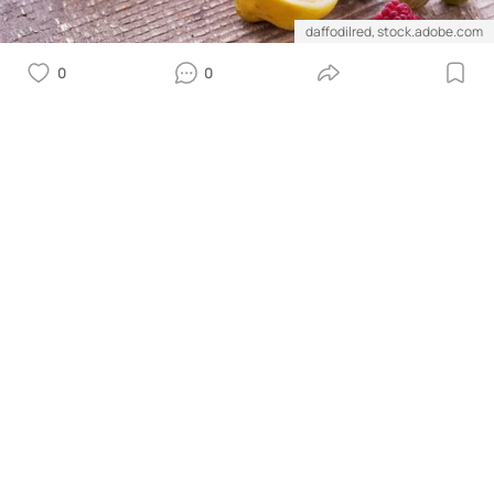
daffodilred, stock.adobe.com
0
0