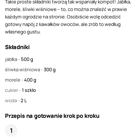
Takie proste składniki tworzą tak wspaniały kompot! Jabłka,
morele, śliwki wiśniowe – to, co można znaleźć w prawie
każdym ogrodzie na stronie. Osobiście wolę odcedzić
gotowy napój z kawałków owoców, ale zrób to według
własnego gustu.
Składniki
jabłka
-
500
g
śliwka wiśniowa
-
300
g
morele
-
400
g
cukier
-
1
szkło
woda
-
2
L
Przepis na gotowanie krok po kroku