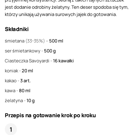
jest dodanie odrobiny żelatyny. Ten deser spodoba się tym,
którzy unikają używania surowych jajek do gotowania.
Składniki
śmietana
(33-35%) –
500
ml
ser śmietankowy
-
500
g
Ciasteczka Savoyardi
-
16
kawałki
koniak
-
20
ml
kakao
-
3
art.
kawa
-
80
ml
żelatyna
-
10
g
Przepis na gotowanie krok po kroku