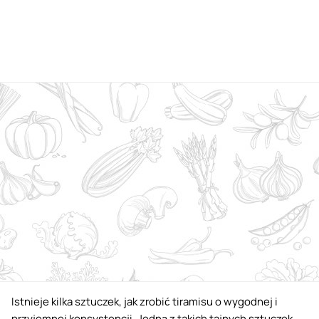
Istnieje kilka sztuczek, jak zrobić tiramisu o wygodnej i
przyjemnej konsystencji. Jedną z takich tajnych sztuczek