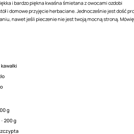
iękka i bardzo piękna kwaśna śmietana z owocami ozdobi
tół i domowe przyjęcie herbaciane. Jednocześnie jest dość pr
niu, nawet jeśli pieczenie nie jest twoją mocną stroną. Mówię
4
kawałki
kło
ło
500
g
r
-
200
g
szczypta