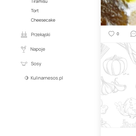
Tiramisu
Tort
Cheesecake
0
Przekąski
Napoje
Sosy
🍋 Kulinarnesos.pl