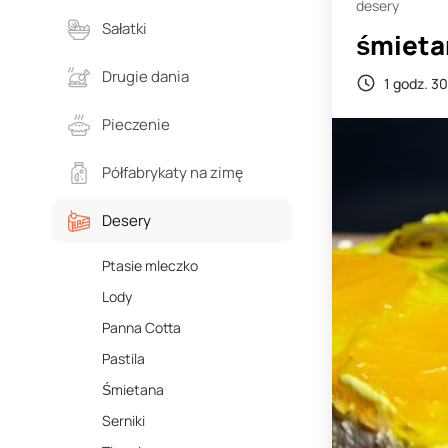
desery
Sałatki
śmieta
Drugie dania
1 godz. 30
Pieczenie
Półfabrykaty na zimę
Desery
Ptasie mleczko
Lody
Panna Cotta
Pastila
Śmietana
Serniki