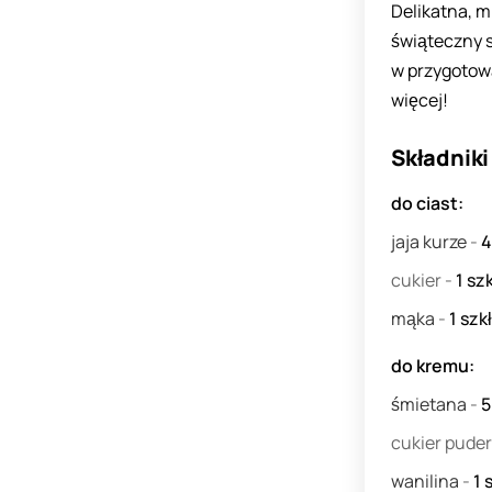
Delikatna, m
świąteczny s
w przygotowa
więcej!
Składniki
do ciast:
jaja kurze
-
cukier
-
1
sz
mąka
-
1
szk
do kremu:
śmietana
-
cukier pude
wanilina
-
1