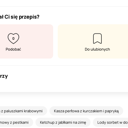
ł Ci się przepis?
0
Podobać
Do ulubionych
rzy
a z paluszkami krabowymi
Kasza perłowa z kurczakiem i papryką
nowy z pestkami
Ketchup z jabłkami na zimę
Lody sorbet w d