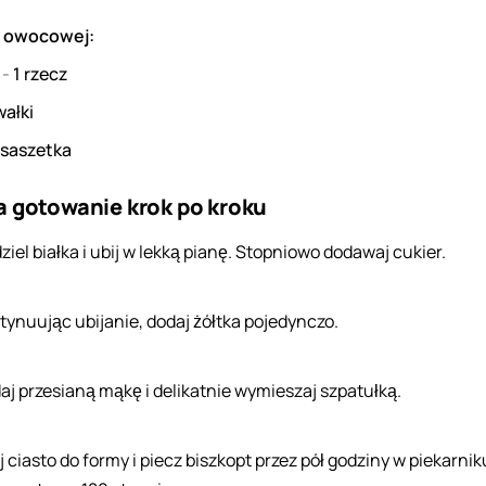
y owocowej:
a
-
1
rzecz
wałki
saszetka
a gotowanie krok po kroku
ziel białka i ubij w lekką pianę. Stopniowo dodawaj cukier.
tynuując ubijanie, dodaj żółtka pojedynczo.
aj przesianą mąkę i delikatnie wymieszaj szpatułką.
j ciasto do formy i piecz biszkopt przez pół godziny w piekarnik