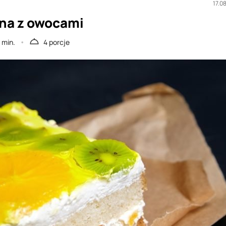
17.0
na z owocami
 min.
4 porcje