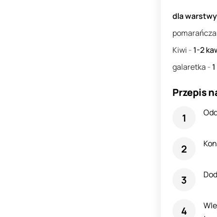
dla warstw
pomarańcz
Kiwi
-
1-2
ka
galaretka
-
1
Przepis n
Odd
Kon
Dod
Wle