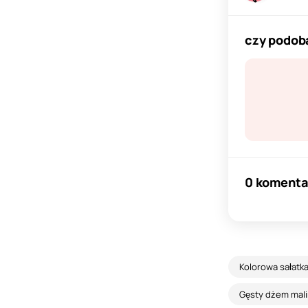
czy podoba
0 komenta
Kolorowa sałatk
Gęsty dżem mali