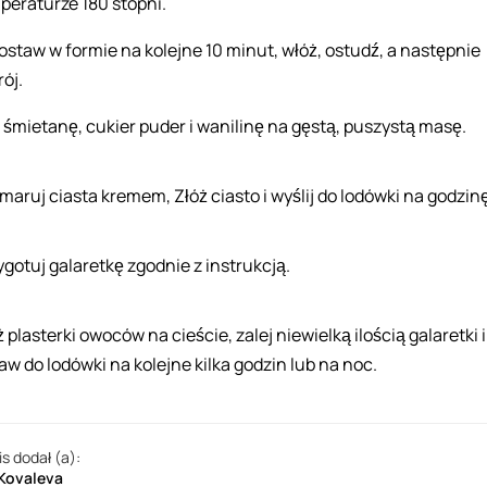
peraturze 180 stopni.
ostaw w formie na kolejne 10 minut, włóż, ostudź, a następnie
ój.
j śmietanę, cukier puder i wanilinę na gęstą, puszystą masę.
maruj ciasta kremem, Złóż ciasto i wyślij do lodówki na godzinę
ygotuj galaretkę zgodnie z instrukcją.
 plasterki owoców na cieście, zalej niewielką ilością galaretki i
aw do lodówki na kolejne kilka godzin lub na noc.
is dodał (a):
 Kovaleva