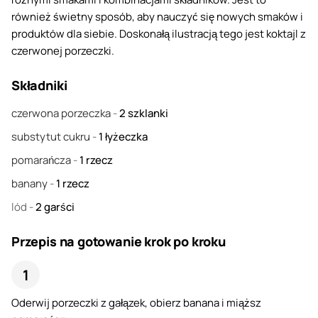
również świetny sposób, aby nauczyć się nowych smaków i
produktów dla siebie. Doskonałą ilustracją tego jest koktajl z
czerwonej porzeczki.
Składniki
czerwona porzeczka
-
2
szklanki
substytut cukru
-
1
łyżeczka
pomarańcza
-
1
rzecz
banany
-
1
rzecz
lód
-
2
garści
Przepis na gotowanie krok po kroku
Oderwij porzeczki z gałązek, obierz banana i miąższ