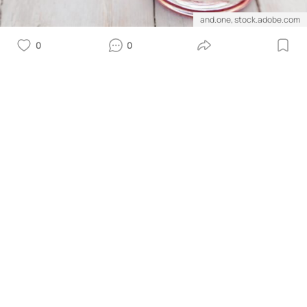
and.one, stock.adobe.com
0
0