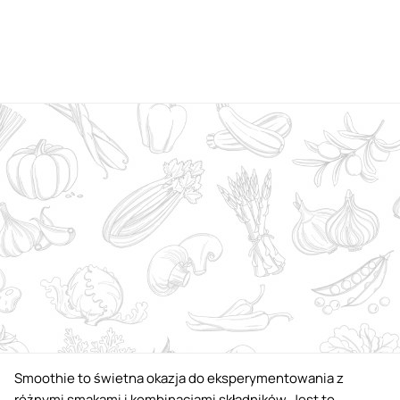
Smoothie to świetna okazja do eksperymentowania z
różnymi smakami i kombinacjami składników. Jest to